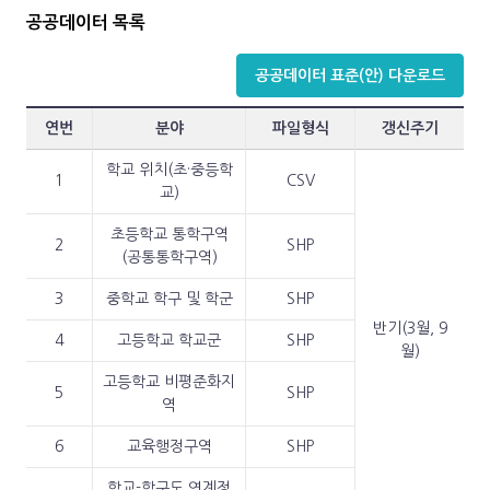
공공데이터 목록
공공데이터 표준(안) 다운로드
연번
분야
파일형식
갱신주기
학교 위치(초·중등학
1
CSV
교)
초등학교 통학구역
2
SHP
(공통통학구역)
3
중학교 학구 및 학군
SHP
반기(3월, 9
4
고등학교 학교군
SHP
월)
고등학교 비평준화지
5
SHP
역
6
교육행정구역
SHP
학교-학구도 연계정