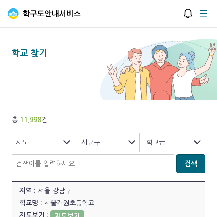
학구도안내서비스
알림창
메
학교 찾기
총
11,998
건
검색
서울 강남구
서울개원초등학교
지도보기